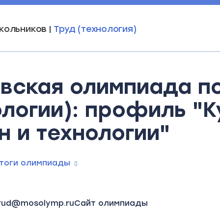
кольников |
Труд (технология)
вская олимпиада по
ологии): профиль "К
н и технологии"
тоги олимпиады
rud@mosolymp.ru
Сайт олимпиады