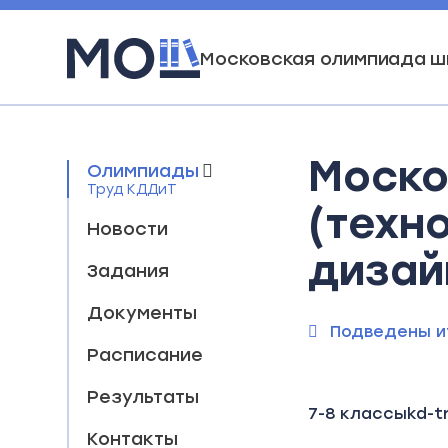
Московская олимпиада ш
Моско
Олимпиады
Труд КДДиТ
(техн
Новости
дизай
Задания
Документы
Подведены и
Расписание
Результаты
7-8 классы
kd-t
Контакты