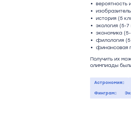
вероятность и
изобразительн
история (5 кл
экология (5-7
экономика (5-
филология (5 
финансовая г
Получить их мо
олимпиады был
Астрономия
Финграм
Эк