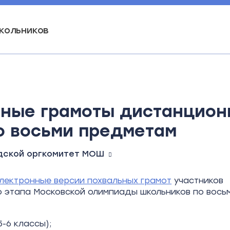
кольников
ьные грамоты дистанцион
о восьми предметам
дской оргкомитет МОШ
лектронные версии похвальных грамот
участников
 этапа Московской олимпиады школьников по вось
-6 классы);