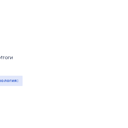
 Итоги
ология