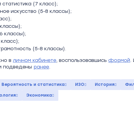
 статистика (7 класс);
ое искусство (5-8 классы);
асс);
 классы);
6 классы);
класс);
рамотность (5-8 классы).
жно в
личном кабинете
, воспользовавшись
формой
.
и подведены
ранее
.
Вероятность и статистика
ИЗО
История
Фил
ология
Экономика