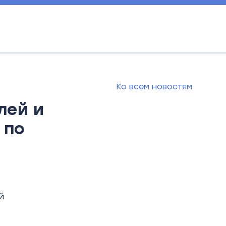
Ко всем новостям
лей и
 по
й