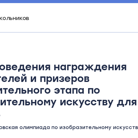
кольников
6
роведения награждения
елей и призеров
тельного этапа по
ительному искусству для 
в
овская олимпиада по изобразительному искусст