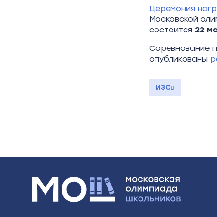
Церемония нагр
Московской оли
состоится
22
ма
Соревнование п
опубликованы
р
ИЗО