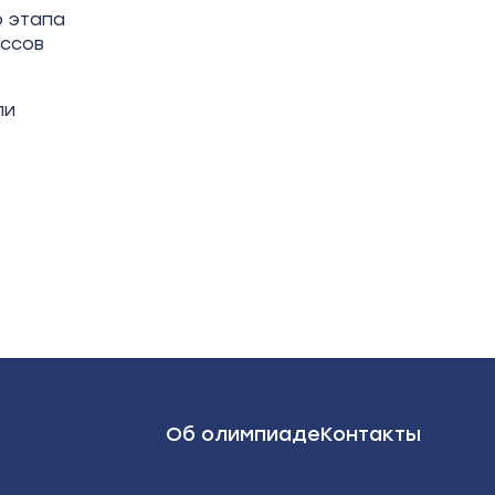
 этапа
ассов
ли
Об олимпиаде
Контакты