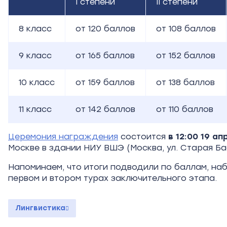
I
степени
II
степени
8
класс
от
120
баллов
от
108
баллов
9
класс
от
165
баллов
от
152
баллов
10
класс
от
159
баллов
от
138
баллов
11
класс
от
142
баллов
от
110
баллов
Церемония награждения
состоится
в 12:00 19 а
Москве в здании НИУ ВШЭ (Москва, ул. Старая Бас
Напоминаем, что итоги подводили по баллам, на
первом и втором турах заключительного этапа.
Лингвистика