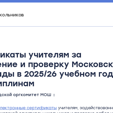
кольников
икаты учителям за
ние и проверку Московс
ды в 2025/26 учебном год
иплинам
дской оргкомитет МОШ
лектронные сертификаты
учителям, задействованн