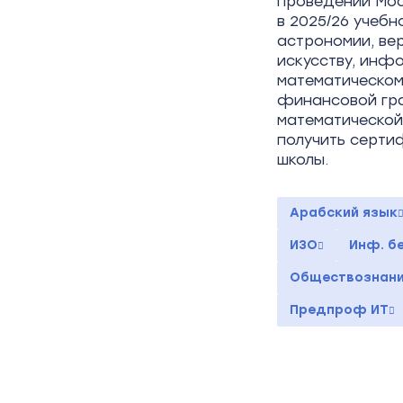
проведении Мос
в 2025/26 учебн
астрономии, ве
искусству, инф
математическом
финансовой гра
математическо
получить серти
школы.
Арабский язык
ИЗО
Инф. бе
Обществознан
Предпроф ИТ