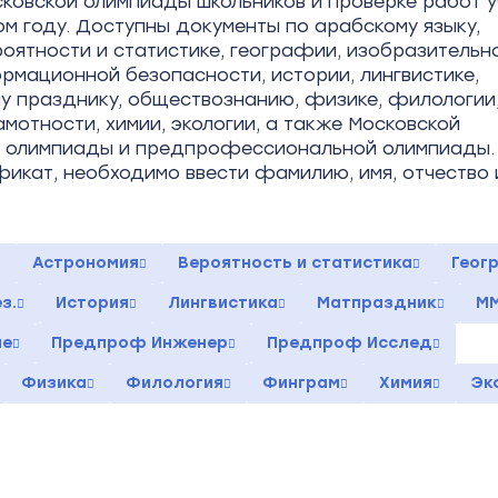
ковской олимпиады школьников и проверке работ у
ом году. Доступны документы по арабскому языку,
роятности и статистике, географии, изобразительн
ормационной безопасности, истории, лингвистике,
у празднику, обществознанию, физике, филологии
мотности, химии, экологии, а также Московской
й олимпиады и предпрофессиональной олимпиады.
фикат, необходимо ввести фамилию, имя, отчество 
Астрономия
Вероятность и статистика
Геог
з.
История
Лингвистика
Матпраздник
М
ие
Предпроф Инженер
Предпроф Исслед
Физика
Филология
Финграм
Химия
Эк