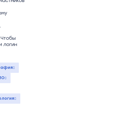
частников
ому
,
 Чтобы
и логин
рафия
МО
ология